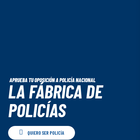
APRUEBA TU OPOSICIÓN A POLICÍA NACIONAL
LA FÁBRICA DE
POLICÍAS
Q
U
I
E
R
O
S
E
R
P
O
L
I
C
Í
A