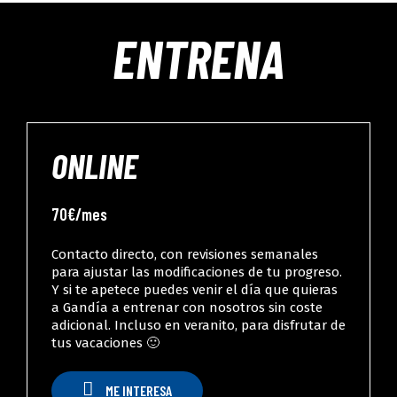
ENTRENA
ONLINE
70€/mes
Contacto directo, con revisiones semanales
para ajustar las modificaciones de tu progreso.
Y si te apetece puedes venir el día que quieras
a Gandía a entrenar con nosotros sin coste
adicional. Incluso en veranito, para disfrutar de
tus vacaciones 🙂
M
E
I
N
T
E
R
E
S
A