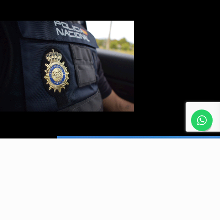
#
N
O
S
E
A
S
U
N
E
T
E
R
N
O
O
P
O
S
I
T
O
R